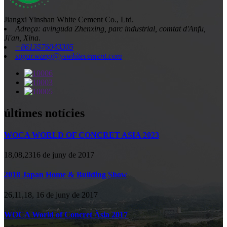
Jiangxi Yinshan White Cement Co., Ltd.
Adreça: avinguda Zhenxing, parc industrial, comtat d'Anfu,
Ji'an, Xina.
+8613576043305
sugar.wang@yswhitecement.com
últimes notícies
WOCA WORLD OF CONCRET ASIA 2023
18,08,2316 de juny de 2017
2018 Japan Home & Building Show
26,11,18, 16 de juny de 2017
WOCA World of Concret Àsia 2017