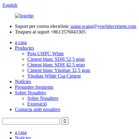
English
Suport per correu electrònic
sugar.wang@yswhitecement.com
Truqueu al suport
+8613576043305
a casa
Productes
Puja UHPC White
Ciment blanc SDH 52,5 grau
Ciment blanc SDH 42,5 grau
Ciment blanc Yinshan 32,5 grau
Yinshan White Csa Ciment
Notícies
Preguntes freqüents
Sobre Nosaltres
Sobre Nosaltres
Exposició
Contacta amb nosaltres
a casa
Notícies