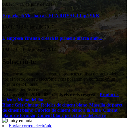
08,12,17 16 de juny de 2017
Exportació Yinshan als EUA ROYAL i Japó SKK
18,01,1716 de juny de 2017
L'empresa Yinshan crearà la primera marca amb...
19,04,16, 16 de juny de 2017
Subscriu-te
Per a consultes sobre els nostres productes o llista de preus, deixeu-
nos el vostre correu electrònic i ens posarem en contacte en un
termini de 24 hores.
Consulta per llista de preus
© Copyright - 2010-2022 : Tots els drets reservats.
Productes
calents
,
Mapa del lloc
Blanc Gris Ciment
,
Rajoles de ciment blanc
,
Massilla de paret
de ciment blanc
,
Fàbrica de ciment blanc a la Xina
,
Ciment
blanc de formigó
,
Ciment blanc per a fuites del sostre
,
Enviar correu electrònic