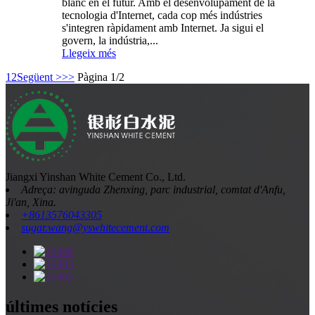
blanc en el futur. Amb el desenvolupament de la
tecnologia d'Internet, cada cop més indústries
s'integren ràpidament amb Internet. Ja sigui el
govern, la indústria,...
Llegeix més
1
2
Següent >
>>
Pàgina 1/2
Jiangxi Yinshan White Cement Co., Ltd.
Adreça: avinguda Zhenxing, parc industrial, comtat d'Anfu,
Ji'an, Xina.
+8613576043305
sugar.wang@yswhitecement.com
últimes notícies