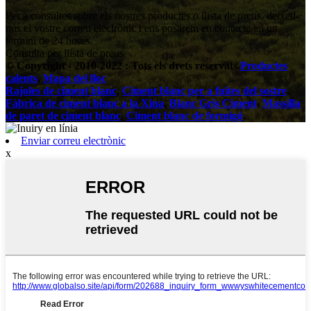
Per a consultes sobre els nostres productes o llista de preus, deixeu-
nos el vostre correu electrònic i ens posarem en contacte en un
termini de 24 hores.
Consulta per llista de preus
© Copyright - 2010-2022 : Tots els drets reservats.
Productes
calents
,
Mapa del lloc
Rajoles de ciment blanc
,
Ciment blanc per a fuites del sostre
,
Fàbrica de ciment blanc a la Xina
,
Blanc Gris Ciment
,
Massilla
de paret de ciment blanc
,
Ciment blanc de formigó
,
Enviar correu electrònic
x