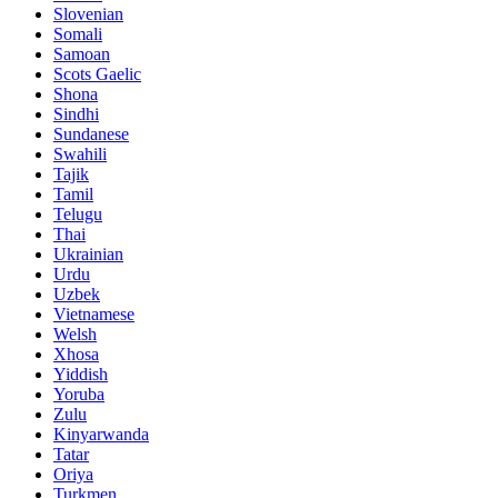
Slovenian
Somali
Samoan
Scots Gaelic
Shona
Sindhi
Sundanese
Swahili
Tajik
Tamil
Telugu
Thai
Ukrainian
Urdu
Uzbek
Vietnamese
Welsh
Xhosa
Yiddish
Yoruba
Zulu
Kinyarwanda
Tatar
Oriya
Turkmen