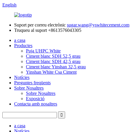
English
Suport per correu electrònic
sugar.wang@yswhitecement.com
Truqueu al suport
+8613576043305
a casa
Productes
Puja UHPC White
Ciment blanc SDH 52,5 grau
Ciment blanc SDH 42,5 grau
Ciment blanc Yinshan 32,5 grau
Yinshan White Csa Ciment
Notícies
Preguntes freqüents
Sobre Nosaltres
Sobre Nosaltres
Exposició
Contacta amb nosaltres
a casa
Notícies