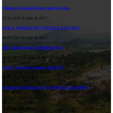
Visitant l'Associació Indo: unir-se a Ha...
25,10,2416 de juny de 2017
WOCA WORLD OF CONCRET ASIA 2023
18,08,2316 de juny de 2017
2018 Japan Home & Building Show
26,11,18, 16 de juny de 2017
WOCA World of Concret Àsia 2017
08,12,17 16 de juny de 2017
Exportació Yinshan als EUA ROYAL i Japó SKK
18,01,1716 de juny de 2017
Subscriu-te