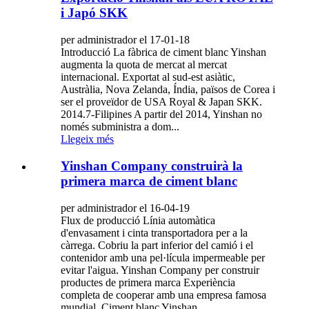
i Japó SKK
per administrador el 17-01-18
Introducció La fàbrica de ciment blanc Yinshan
augmenta la quota de mercat al mercat
internacional. Exportat al sud-est asiàtic,
Austràlia, Nova Zelanda, Índia, països de Corea i
ser el proveïdor de USA Royal & Japan SKK.
2014.7-Filipines A partir del 2014, Yinshan no
només subministra a dom...
Llegeix més
Yinshan Company construirà la
primera marca de ciment blanc
per administrador el 16-04-19
Flux de producció Línia automàtica
d'envasament i cinta transportadora per a la
càrrega. Cobriu la part inferior del camió i el
contenidor amb una pel·lícula impermeable per
evitar l'aigua. Yinshan Company per construir
productes de primera marca Experiència
completa de cooperar amb una empresa famosa
mundial. Ciment blanc Yinshan...