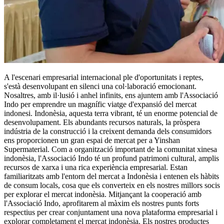
A l'escenari empresarial internacional ple d'oportunitats i reptes,
s'està desenvolupant en silenci una col·laboració emocionant.
Nosaltres, amb il·lusió i anhel infinits, ens ajuntem amb l'Associació
Indo per emprendre un magnífic viatge d'expansió del mercat
indonesi. Indonèsia, aquesta terra vibrant, té un enorme potencial de
desenvolupament. Els abundants recursos naturals, la pròspera
indústria de la construcció i la creixent demanda dels consumidors
ens proporcionen un gran espai de mercat per a Yinshan
Supermaterial. Com a organització important de la comunitat xinesa
indonèsia, l'Associació Indo té un profund patrimoni cultural, amplis
recursos de xarxa i una rica experiència empresarial. Estan
familiaritzats amb l'entorn del mercat a Indonèsia i entenen els hàbits
de consum locals, cosa que els converteix en els nostres millors socis
per explorar el mercat indonèsia. Mitjançant la cooperació amb
l'Associació Indo, aprofitarem al màxim els nostres punts forts
respectius per crear conjuntament una nova plataforma empresarial i
explorar completament el mercat indonèsia. Els nostres productes