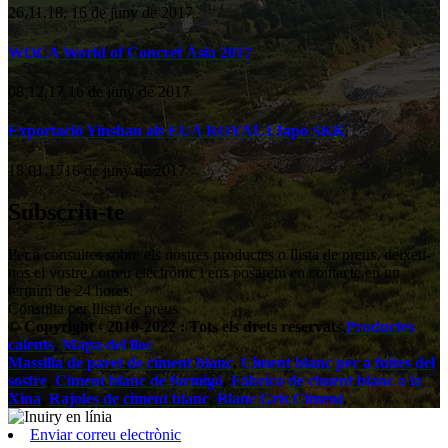
26,11,18, 16 de juny de 2017
WOCA World of Concret Àsia 2017
08,12,17 16 de juny de 2017
Exportació Yinshan als EUA ROYAL i Japó SKK
18,01,1716 de juny de 2017
Subscriu-te
Per a consultes sobre els nostres productes o llista de preus, deixeu-
nos el vostre correu electrònic i ens posarem en contacte en un
termini de 24 hores.
Consulta per llista de preus
© Copyright - 2010-2022 : Tots els drets reservats.
Productes
calents
,
Mapa del lloc
Massilla de paret de ciment blanc
,
Ciment blanc per a fuites del
sostre
,
Ciment blanc de formigó
,
Fàbrica de ciment blanc a la
Xina
,
Rajoles de ciment blanc
,
Blanc Gris Ciment
,
Enviar correu electrònic