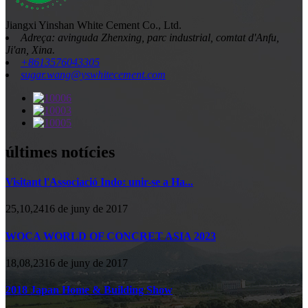
Jiangxi Yinshan White Cement Co., Ltd.
Adreça: avinguda Zhenxing, parc industrial, comtat d'Anfu,
Ji'an, Xina.
+8613576043305
sugar.wang@yswhitecement.com
últimes notícies
Visitant l'Associació Indo: unir-se a Ha...
25,10,2416 de juny de 2017
WOCA WORLD OF CONCRET ASIA 2023
18,08,2316 de juny de 2017
2018 Japan Home & Building Show