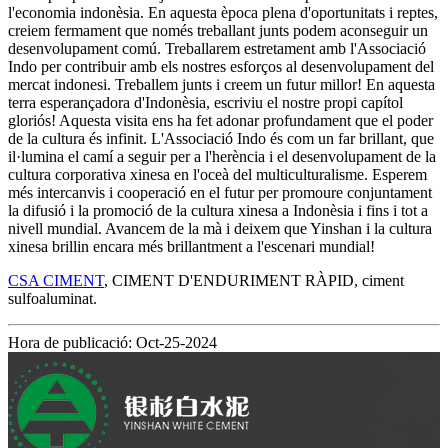
l'economia indonèsia. En aquesta època plena d'oportunitats i reptes,
creiem fermament que només treballant junts podem aconseguir un
desenvolupament comú. Treballarem estretament amb l'Associació
Indo per contribuir amb els nostres esforços al desenvolupament del
mercat indonesi. Treballem junts i creem un futur millor! En aquesta
terra esperançadora d'Indonèsia, escriviu el nostre propi capítol
gloriós! Aquesta visita ens ha fet adonar profundament que el poder
de la cultura és infinit. L'Associació Indo és com un far brillant, que
il·lumina el camí a seguir per a l'herència i el desenvolupament de la
cultura corporativa xinesa en l'oceà del multiculturalisme. Esperem
més intercanvis i cooperació en el futur per promoure conjuntament
la difusió i la promoció de la cultura xinesa a Indonèsia i fins i tot a
nivell mundial. Avancem de la mà i deixem que Yinshan i la cultura
xinesa brillin encara més brillantment a l'escenari mundial!
CSA CIMENT
, CIMENT D'ENDURIMENT RÀPID, ciment
sulfoaluminat.
Hora de publicació: Oct-25-2024