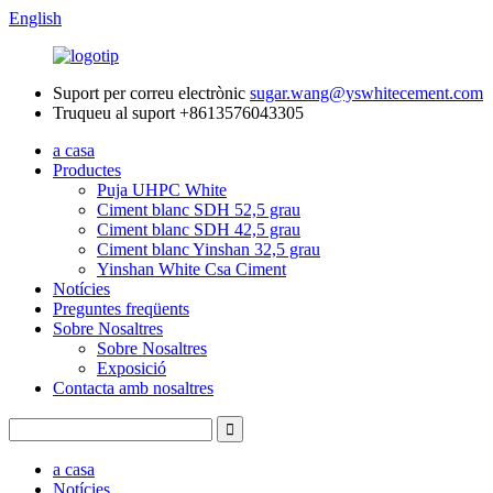
English
Suport per correu electrònic
sugar.wang@yswhitecement.com
Truqueu al suport
+8613576043305
a casa
Productes
Puja UHPC White
Ciment blanc SDH 52,5 grau
Ciment blanc SDH 42,5 grau
Ciment blanc Yinshan 32,5 grau
Yinshan White Csa Ciment
Notícies
Preguntes freqüents
Sobre Nosaltres
Sobre Nosaltres
Exposició
Contacta amb nosaltres
a casa
Notícies