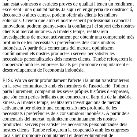
han estat sotmesos a estrictes proves de qualitat i tenen un rendiment
excel·lent i una qualitat fiable. Ja sigui en enginyeria de construcció,
decoració o altres camps, podem oferir als clients les millors
solucions. Creiem que amb el nostre esperit professional i capacitat
innovadora, podrem guanyar-nos la confiança i el suport dels nostres
clients al mercat indonesi. Al mateix temps, realitzarem
investigacions de mercat activament per obtenir una comprensió més
profunda de les necessitats i preferències dels consumidors
indonèsia. A partir dels comentaris del mercat, optimitzem
contínuament els nostres productes i serveis per satisfer les
necessitats personalitzades dels nostres clients. També reforçarem la
cooperació amb les empreses locals per promoure conjuntament el
desenvolupament de l'economia indonèsia.
El Sr. Wu va sentir profundament l'afecte i la unitat transfronterers
en la seva comunicació amb els membres de l'associació. Tothom
parla lliurement, compartint les seves pròpies històries d'empreses,
que són com perles brillants que connecten el llarg riu de la història
xinesa. Al mateix temps, realitzarem investigacions de mercat
activament per obtenir una comprensió més profunda de les
necessitats i preferències dels consumidors indonèsia. A partir dels
comentaris del mercat, optimitzem contínuament els nostres
productes i serveis per satisfer les necessitats personalitzades dels
nostres clients. També reforçarem la cooperació amb les empreses
locals per promoure conjuntament el desenvolupament de