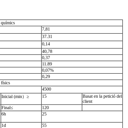
 químics
7,81
37.31
0,14
40,78
0,37
11.89
0,07%
0,29
físics
4500
g）
15
Basat en la petició del
Inicial (min）≥
client
Final≤
120
6h
25
1d
55