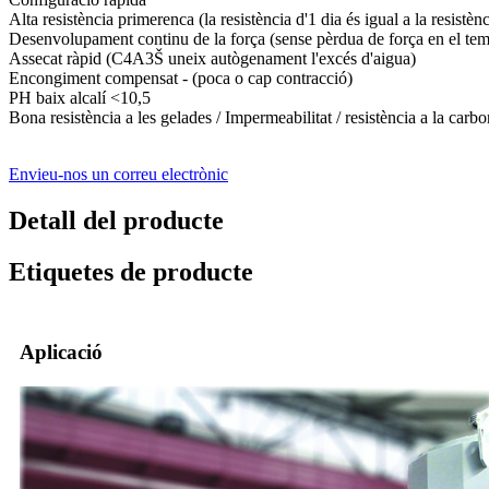
Alta resistència primerenca (la resistència d'1 dia és igual a la resistè
Desenvolupament continu de la força (sense pèrdua de força en el te
Assecat ràpid (C4A3Š uneix autògenament l'excés d'aigua)
Encongiment compensat - (poca o cap contracció)
PH baix alcalí <10,5
Bona resistència a les gelades / Impermeabilitat / resistència a la carbon
Envieu-nos un correu electrònic
Detall del producte
Etiquetes de producte
Aplicació