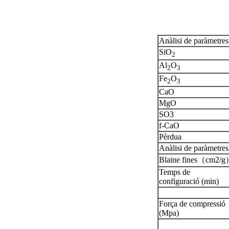
Anàlisi de paràmetres
SiO
2
Al
O
2
3
Fe
O
2
3
CaO
MgO
SO3
f-CaO
Pèrdua
Anàlisi de paràmetres 
Blaine fines（cm2/
Temps de
configuració (min)
Força de compressió
(Mpa)