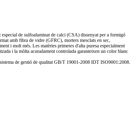
especial de sulfoaluminat de calci (CSA) dissenyat per a formigó
 armat amb fibra de vidre (GFRC), morters mesclats en sec,
ciment i molt més. Les matèries primeres d'alta puresa especialment
mitzada i la mòlta acuradament controlada garanteixen un color blanc
 el sistema de gestió de qualitat GB/T 19001-2008 IDT ISO9001:2008.