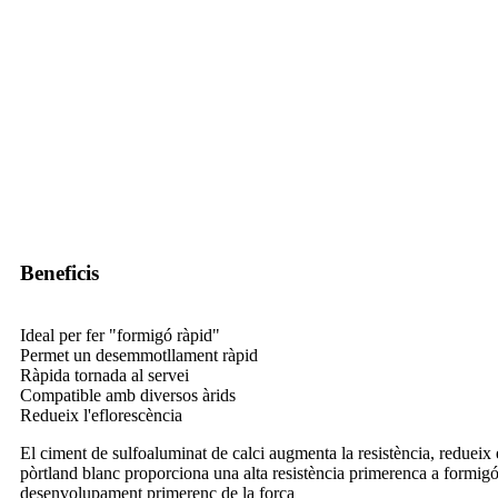
Beneficis
Ideal per fer "formigó ràpid"
Permet un desemmotllament ràpid
Ràpida tornada al servei
Compatible amb diversos àrids
Redueix l'eflorescència
El ciment de sulfoaluminat de calci augmenta la resistència, redueix
pòrtland blanc proporciona una alta resistència primerenca a formigó 
desenvolupament primerenc de la força