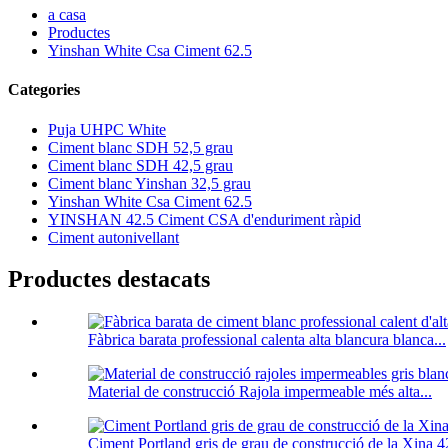
a casa
Productes
Yinshan White Csa Ciment 62.5
Categories
Puja UHPC White
Ciment blanc SDH 52,5 grau
Ciment blanc SDH 42,5 grau
Ciment blanc Yinshan 32,5 grau
Yinshan White Csa Ciment 62.5
YINSHAN 42.5 Ciment CSA d'enduriment ràpid
Ciment autonivellant
Productes destacats
Fàbrica barata professional calenta alta blancura blanca...
Material de construcció Rajola impermeable més alta...
Ciment Portland gris de grau de construcció de la Xina 4