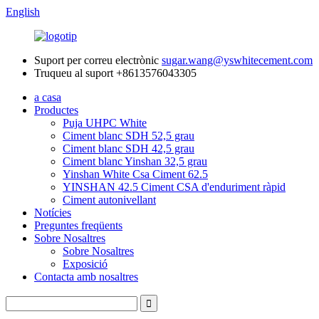
English
Suport per correu electrònic
sugar.wang@yswhitecement.com
Truqueu al suport
+8613576043305
a casa
Productes
Puja UHPC White
Ciment blanc SDH 52,5 grau
Ciment blanc SDH 42,5 grau
Ciment blanc Yinshan 32,5 grau
Yinshan White Csa Ciment 62.5
YINSHAN 42.5 Ciment CSA d'enduriment ràpid
Ciment autonivellant
Notícies
Preguntes freqüents
Sobre Nosaltres
Sobre Nosaltres
Exposició
Contacta amb nosaltres