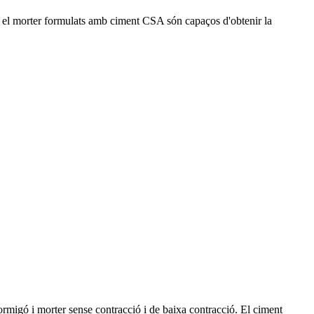
ó i el morter formulats amb ciment CSA són capaços d'obtenir la
rmigó i morter sense contracció i de baixa contracció. El ciment