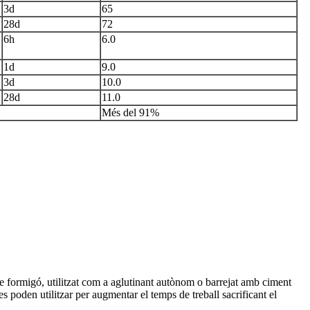
3d
65
28d
72
6h
6.0
1d
9.0
3d
10.0
28d
11.0
Més del 91%
de formigó, utilitzat com a aglutinant autònom o barrejat amb ciment
 poden utilitzar per augmentar el temps de treball sacrificant el