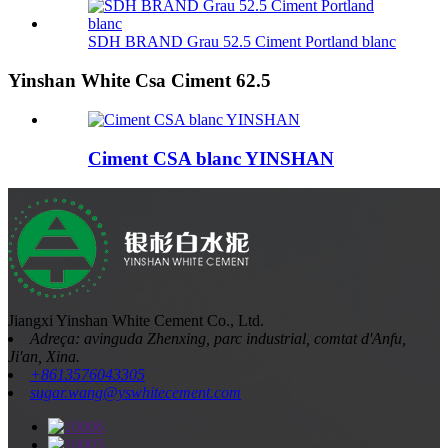
SDH BRAND Grau 52.5 Ciment Portland blanc
Yinshan White Csa Ciment 62.5
Ciment CSA blanc YINSHAN
Jiangxi Yinshan White Cement Co., Ltd.
Adreça: avinguda Zhenxing, parc industrial, comtat d'Anfu,
Ji'an, Xina.
+8613576043305
sugar.wang@yswhitecement.com