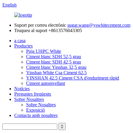
English
Suport per correu electrònic
sugar.wang@yswhitecement.com
Truqueu al suport
+8613576043305
a casa
Productes
Puja UHPC White
Ciment blanc SDH 52,5 grau
Ciment blanc SDH 42,5 grau
Ciment blanc Yinshan 32,5 grau
Yinshan White Csa Ciment 62.5
YINSHAN 42.5 Ciment CSA d'enduriment ràpid
Ciment autonivellant
Notícies
Preguntes freqüents
Sobre Nosaltres
Sobre Nosaltres
Exposició
Contacta amb nosaltres