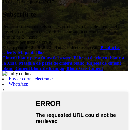
18,01,1716 de juny de 2017
Subscriu-te
Per a consultes sobre els nostres productes o llista de preus, deixeu-
nos el vostre correu electrònic i ens posarem en contacte en un
termini de 24 hores.
Consulta per llista de preus
© Copyright - 2010-2022 : Tots els drets reservats.
Productes
calents
,
Mapa del lloc
Ciment blanc per a fuites del sostre
,
Fàbrica de ciment blanc a
la Xina
,
Massilla de paret de ciment blanc
,
Rajoles de ciment
blanc
,
Ciment blanc de formigó
,
Blanc Gris Ciment
,
Enviar correu electrònic
WhatsApp
x