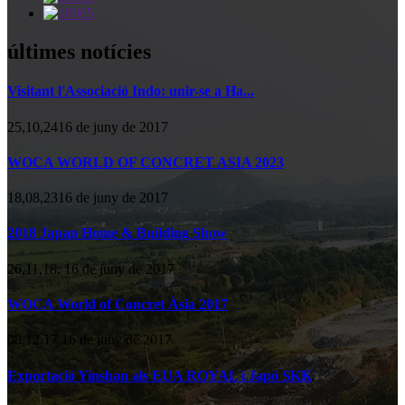
últimes notícies
Visitant l'Associació Indo: unir-se a Ha...
25,10,2416 de juny de 2017
WOCA WORLD OF CONCRET ASIA 2023
18,08,2316 de juny de 2017
2018 Japan Home & Building Show
26,11,18, 16 de juny de 2017
WOCA World of Concret Àsia 2017
08,12,17 16 de juny de 2017
Exportació Yinshan als EUA ROYAL i Japó SKK