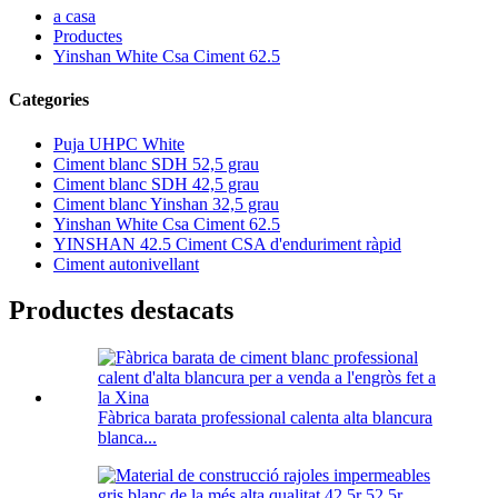
a casa
Productes
Yinshan White Csa Ciment 62.5
Categories
Puja UHPC White
Ciment blanc SDH 52,5 grau
Ciment blanc SDH 42,5 grau
Ciment blanc Yinshan 32,5 grau
Yinshan White Csa Ciment 62.5
YINSHAN 42.5 Ciment CSA d'enduriment ràpid
Ciment autonivellant
Productes destacats
Fàbrica barata professional calenta alta blancura
blanca...