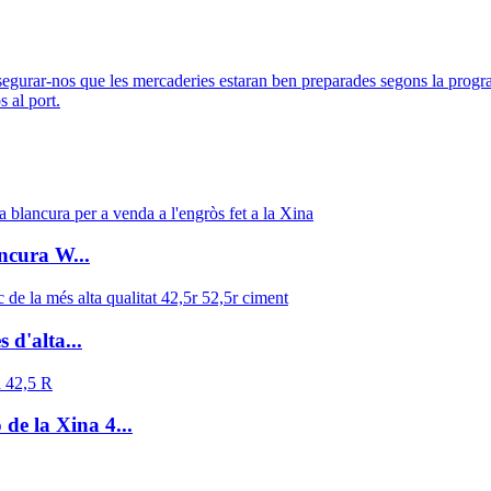
egurar-nos que les mercaderies estaran ben preparades segons la progr
s al port.
ancura W...
 d'alta...
de la Xina 4...