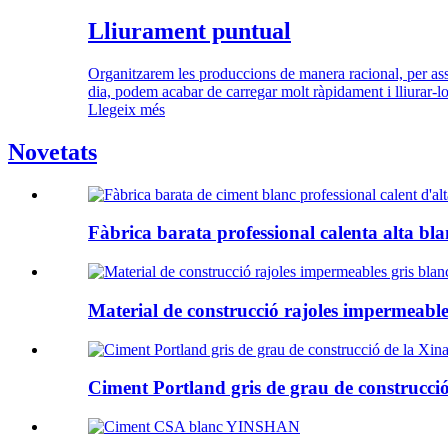
Lliurament puntual
Organitzarem les produccions de manera racional, per ass
dia, podem acabar de carregar molt ràpidament i lliurar-lo
Llegeix més
Novetats
Fàbrica barata professional calenta alta bl
Material de construcció rajoles impermeables
Ciment Portland gris de grau de construcció 