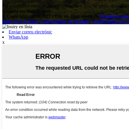
Per a consultes sobre els nostres productes o llista de preus, deixeu-n
Consulta per llista de preus
© Copyright - 2010-2022 : Tots els drets reservats.
Productes cale
Blanc Gris Ciment
,
Ciment blanc de formigó
,
Ciment blanc per a 
Enviar correu electrònic
WhatsApp
x