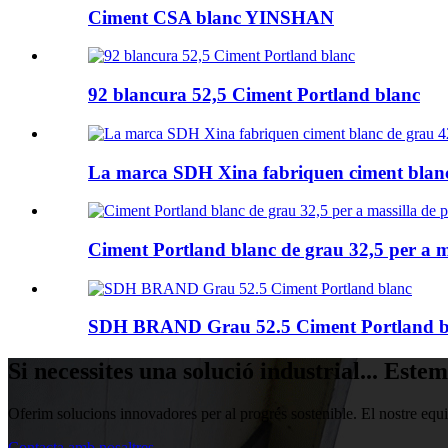
Ciment CSA blanc YINSHAN
92 blancura 52,5 Ciment Portland blanc
La marca SDH Xina fabriquen ciment blanc 
Ciment Portland blanc de grau 32,5 per a ma
SDH BRAND Grau 52.5 Ciment Portland b
Si necessites una solució industrial... Este
Oferim solucions innovadores per al progrés sostenible. El nostre equip 
Contacta amb nosaltres