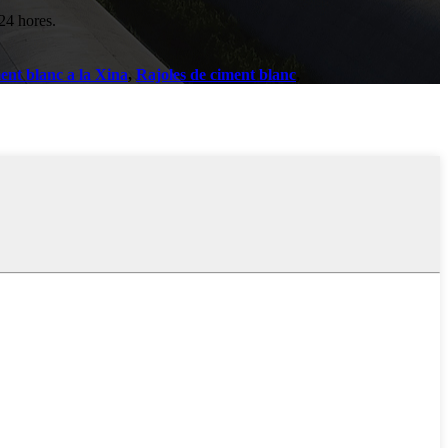
 24 hores.
ent blanc a la Xina
,
Rajoles de ciment blanc
,