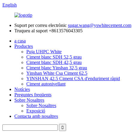
English
Suport per correu electrònic
sugar.wang@yswhitecement.com
Truqueu al suport
+8613576043305
a casa
Productes
Puja UHPC White
Ciment blanc SDH 52,5 grau
Ciment blanc SDH 42,5 grau
Ciment blanc Yinshan 32,5 grau
Yinshan White Csa Ciment 62.5
YINSHAN 42.5 Ciment CSA d'enduriment ràpid
Ciment autonivellant
Notícies
Preguntes freqüents
Sobre Nosaltres
Sobre Nosaltres
Exposició
Contacta amb nosaltres