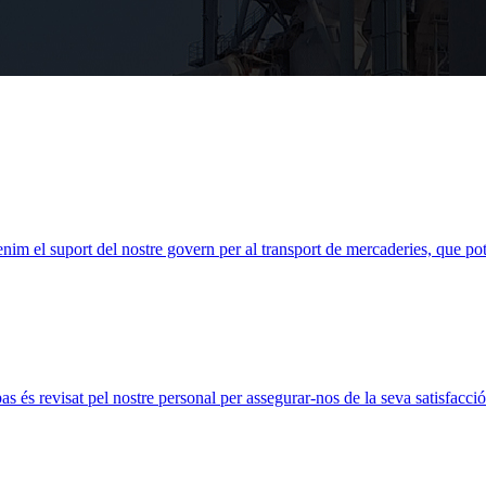
nim el suport del nostre govern per al transport de mercaderies, que pot
as és revisat pel nostre personal per assegurar-nos de la seva satisfacci