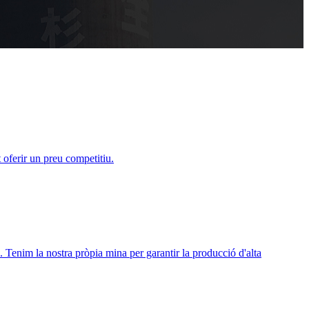
 oferir un preu competitiu.
ó. Tenim la nostra pròpia mina per garantir la producció d'alta