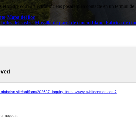
os el vostre correu electrònic i ens posarem en contacte en un termini de
nts
,
Mapa del lloc
fuites del sostre
,
Massilla de paret de ciment blanc
,
Fàbrica de cim