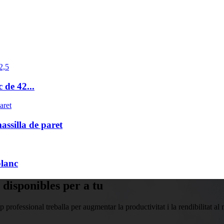
de 42...
ssilla de paret
lanc
m disponibles per a tu
professional treballa per augmentar la productivitat i la rendibilitat al