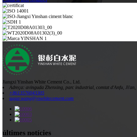
Jiangxi Yinshan White Cement Co., Ltd.
Adreça: avinguda Zhenxing, parc industrial, comtat d'Anfu, Ji'an,
+8613576043305
sugar.wang@yswhitecement.com
últimes notícies