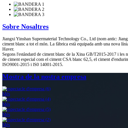
Sobre Nosaltres
Jiangxi Yinshan Supermaterial Technology Co., Ltd (nom antic: Jiangx
ciment blanc a tot el món. La fàbrica està equipada amb una nova l
Haver.
Segons l'estàndard de ciment blanc de la Xina GB/T2015-2017 i les 
de ciment especial com el ciment CSA blanc 62,5, el ciment d'endurime
ISO9001-2015 i lS0 14001-2015.
Mostra de la nostra empresa
Més
Més
Més
Més