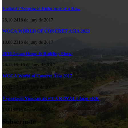
Visitant l'Associació Indo: unir-se a Ha...
25,10,2416 de juny de 2017
WOCA WORLD OF CONCRET ASIA 2023
18,08,2316 de juny de 2017
2018 Japan Home & Building Show
26,11,18, 16 de juny de 2017
WOCA World of Concret Àsia 2017
08,12,17 16 de juny de 2017
Exportació Yinshan als EUA ROYAL i Japó SKK
18,01,1716 de juny de 2017
Subscriu-te