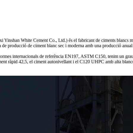
i Yinshan White Cement Co., Ltd.) és el fabricant de ciments blancs m
ínia de producció de ciment blanc sec i moderna amb una producció anu
normes internacionals de referència EN197, ASTM C150, tenim un grau 
nt ràpid 42,5, el ciment autonivellant i el C120 UHPC amb alta blancor