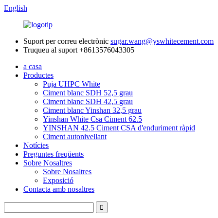
English
Suport per correu electrònic
sugar.wang@yswhitecement.com
Truqueu al suport
+8613576043305
a casa
Productes
Puja UHPC White
Ciment blanc SDH 52,5 grau
Ciment blanc SDH 42,5 grau
Ciment blanc Yinshan 32,5 grau
Yinshan White Csa Ciment 62.5
YINSHAN 42.5 Ciment CSA d'enduriment ràpid
Ciment autonivellant
Notícies
Preguntes freqüents
Sobre Nosaltres
Sobre Nosaltres
Exposició
Contacta amb nosaltres