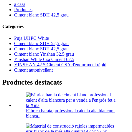
a casa
Productes
Ciment blanc SDH 42,5 grau
Categories
Puja UHPC White
Ciment blanc SDH 52,5 grau
Ciment blanc SDH 42,5 grau
Ciment blanc Yinshan 32,5 grau
Yinshan White Csa Ciment 62.5
YINSHAN 42.5 Ciment CSA d'enduriment ràpid
Ciment autonivellant
Productes destacats
Fàbrica barata professional calenta alta blancura
blanca...