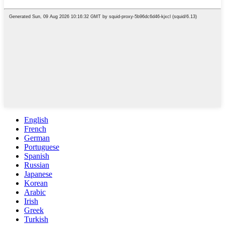
English
French
German
Portuguese
Spanish
Russian
Japanese
Korean
Arabic
Irish
Greek
Turkish