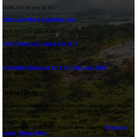
18,08,2316 de juny de 2017
2018 Japan Home & Building Show
26,11,18, 16 de juny de 2017
WOCA World of Concret Àsia 2017
08,12,17 16 de juny de 2017
Exportació Yinshan als EUA ROYAL i Japó SKK
18,01,1716 de juny de 2017
Subscriu-te
Per a consultes sobre els nostres productes o llista de preus, deixeu-
nos el vostre correu electrònic i ens posarem en contacte en un
termini de 24 hores.
Consulta per llista de preus
© Copyright - 2010-2022 : Tots els drets reservats.
Productes
calents
,
Mapa del lloc