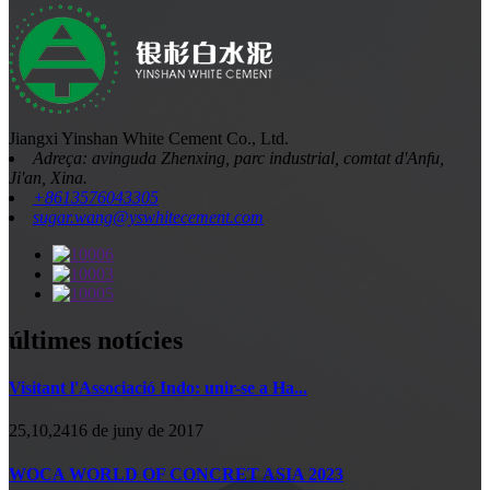
Jiangxi Yinshan White Cement Co., Ltd.
Adreça: avinguda Zhenxing, parc industrial, comtat d'Anfu,
Ji'an, Xina.
+8613576043305
sugar.wang@yswhitecement.com
últimes notícies
Visitant l'Associació Indo: unir-se a Ha...
25,10,2416 de juny de 2017
WOCA WORLD OF CONCRET ASIA 2023