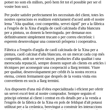
potser no som els millors, però hem fet tot el possible per ser el
vostre bon soci.
Per poder satisfer perfectament les necessitats del client, totes les
nostres operacions es realitzen estrictament d'acord amb el nostre
lema "Alta qualitat, cost competitiu, servei ràpid" per a la fàbrica
a l'engròs de la Xina d'argila de caolí calcinada d'alta blancura
per a pintura, us donem la benvinguda. per demanar-nos
definitivament simplement trucant o per correu electrònic i
esperem desenvolupar una connexió pròspera i cooperativa.
Fàbrica a l'engròs d'argila de caolí calcinada de la Xina per a
pintura, caolí calcinat d'alta blancura, en un mercat cada cop més
competitiu, amb un servei sincer, productes d'alta qualitat i una
merescuda reputació, sempre donem suport als clients en articles i
tècniques per aconseguir una cooperació a llarg termini. Viure
per qualitat, desenvolupament per crèdit és la nostra recerca
eterna, creiem fermament que després de la vostra visita ens
convertirem en socis a llarg termini.
Ara disposem d'una mà d'obra especialitzada i eficient per oferir
un servei excel·lent al nostre comprador. Sempre seguim el
principi orientat al client i centrat en els detalls per a la venda a
l'engròs de la fàbrica de la Xina en pols de feldspat d'alt potassi
utilitzat per a la ceràmica, benvingut a construir les interaccions