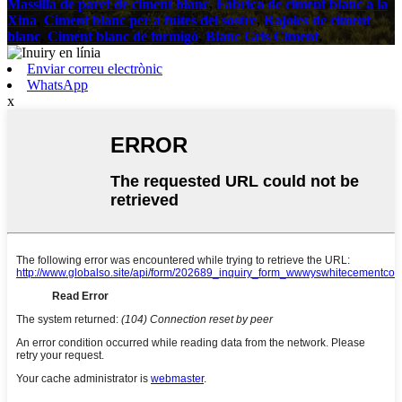
Massilla de paret de ciment blanc
,
Fàbrica de ciment blanc a la
Xina
,
Ciment blanc per a fuites del sostre
,
Rajoles de ciment
blanc
,
Ciment blanc de formigó
,
Blanc Gris Ciment
,
Enviar correu electrònic
WhatsApp
x