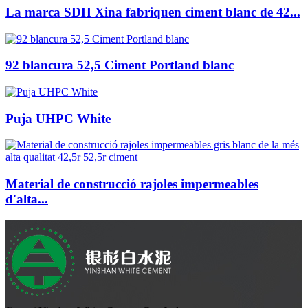
La marca SDH Xina fabriquen ciment blanc de 42...
92 blancura 52,5 Ciment Portland blanc
Puja UHPC White
Material de construcció rajoles impermeables
d'alta...