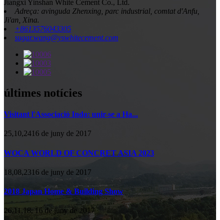
Jiangxi Yinshan White Cement Co., Ltd.
Adreça: avinguda Zhenxing, parc industrial, comtat d'Anfu,
Ji'an, Xina.
+8613576043305
sugar.wang@yswhitecement.com
últimes notícies
Visitant l'Associació Indo: unir-se a Ha...
25,10,2416 de juny de 2017
WOCA WORLD OF CONCRET ASIA 2023
18,08,2316 de juny de 2017
2018 Japan Home & Building Show
26,11,18, 16 de juny de 2017