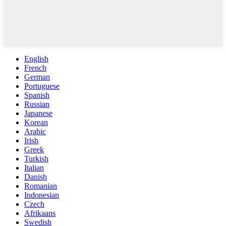
English
French
German
Portuguese
Spanish
Russian
Japanese
Korean
Arabic
Irish
Greek
Turkish
Italian
Danish
Romanian
Indonesian
Czech
Afrikaans
Swedish