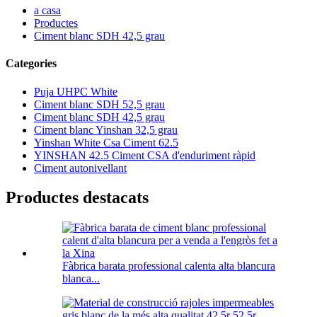
a casa
Productes
Ciment blanc SDH 42,5 grau
Categories
Puja UHPC White
Ciment blanc SDH 52,5 grau
Ciment blanc SDH 42,5 grau
Ciment blanc Yinshan 32,5 grau
Yinshan White Csa Ciment 62.5
YINSHAN 42.5 Ciment CSA d'enduriment ràpid
Ciment autonivellant
Productes destacats
Fàbrica barata professional calenta alta blancura
blanca...