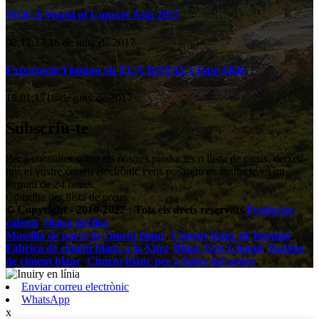
WOCA World of Concret Àsia 2017
08,12,17 16 de juny de 2017
Exportació Yinshan als EUA ROYAL i Japó SKK
18,01,1716 de juny de 2017
Subscriu-te
Per a consultes sobre els nostres productes o llista de preus, deixeu-
nos el vostre correu electrònic i ens posarem en contacte en un
termini de 24 hores.
Consulta per llista de preus
© Copyright - 2010-2022 : Tots els drets reservats.
Productes
calents
,
Mapa del lloc
Massilla de paret de ciment blanc
,
Ciment blanc de formigó
,
Fàbrica de ciment blanc a la Xina
,
Blanc Gris Ciment
,
Rajoles
de ciment blanc
,
Ciment blanc per a fuites del sostre
,
Enviar correu electrònic
WhatsApp
x