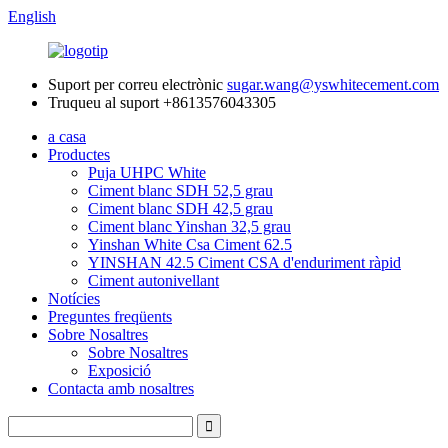
English
Suport per correu electrònic
sugar.wang@yswhitecement.com
Truqueu al suport
+8613576043305
a casa
Productes
Puja UHPC White
Ciment blanc SDH 52,5 grau
Ciment blanc SDH 42,5 grau
Ciment blanc Yinshan 32,5 grau
Yinshan White Csa Ciment 62.5
YINSHAN 42.5 Ciment CSA d'enduriment ràpid
Ciment autonivellant
Notícies
Preguntes freqüents
Sobre Nosaltres
Sobre Nosaltres
Exposició
Contacta amb nosaltres