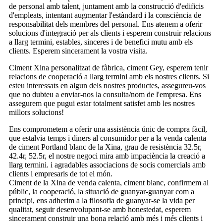
de personal amb talent, juntament amb la construcció d'edificis
d'empleats, intentant augmentar l'estàndard i la consciència de
responsabilitat dels membres del personal. Ens atenem a oferir
solucions d'integració per als clients i esperem construir relacions
a llarg termini, estables, sinceres i de benefici mutu amb els
clients. Esperem sincerament la vostra visita.
Ciment Xina personalitzat de fàbrica, ciment Gey, esperem tenir
relacions de cooperació a llarg termini amb els nostres clients. Si
esteu interessats en algun dels nostres productes, assegureu-vos
que no dubteu a enviar-nos la consulta/nom de l'empresa. Ens
assegurem que pugui estar totalment satisfet amb les nostres
millors solucions!
Ens comprometem a oferir una assistència únic de compra fàcil,
que estalvia temps i diners al consumidor per a la venda calenta
de ciment Portland blanc de la Xina, grau de resistència 32.5r,
42.4r, 52.5r, el nostre negoci mira amb impaciència la creació a
llarg termini. i agradables associacions de socis comercials amb
clients i empresaris de tot el món.
Ciment de la Xina de venda calenta, ciment blanc, confirmem al
públic, la cooperació, la situació de guanyar-guanyar com a
principi, ens adherim a la filosofia de guanyar-se la vida per
qualitat, seguir desenvolupant-se amb honestedat, esperem
sincerament construir una bona relació amb més i més clients i