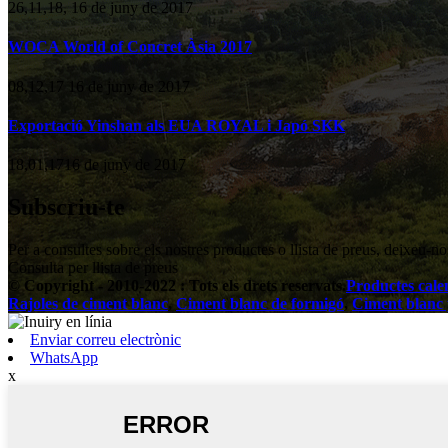
26,11,18, 16 de juny de 2017
WOCA World of Concret Àsia 2017
08,12,17 16 de juny de 2017
Exportació Yinshan als EUA ROYAL i Japó SKK
18,01,1716 de juny de 2017
Subscriu-te
Per a consultes sobre els nostres productes o llista de preus, deixeu-n
Consulta per llista de preus
© Copyright - 2010-2022 : Tots els drets reservats.
Productes cale
Rajoles de ciment blanc
,
Ciment blanc de formigó
,
Ciment blanc p
Enviar correu electrònic
WhatsApp
x