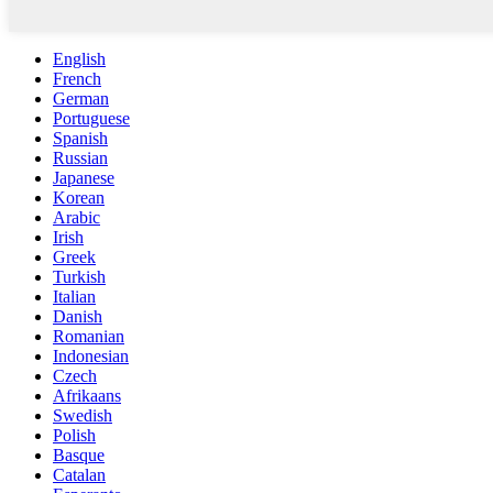
English
French
German
Portuguese
Spanish
Russian
Japanese
Korean
Arabic
Irish
Greek
Turkish
Italian
Danish
Romanian
Indonesian
Czech
Afrikaans
Swedish
Polish
Basque
Catalan