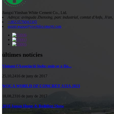
Jiangxi Yinshan White Cement Co., Ltd.
Adreça: avinguda Zhenxing, parc industrial, comtat d'Anfu, Ji'an,
+8613576043305
sugar.wang@yswhitecement.com
últimes notícies
Visitant l'Associació Indo: unir-se a Ha...
25,10,2416 de juny de 2017
WOCA WORLD OF CONCRET ASIA 2023
18,08,2316 de juny de 2017
2018 Japan Home & Building Show