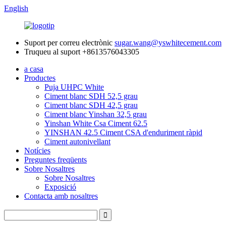
English
Suport per correu electrònic
sugar.wang@yswhitecement.com
Truqueu al suport
+8613576043305
a casa
Productes
Puja UHPC White
Ciment blanc SDH 52,5 grau
Ciment blanc SDH 42,5 grau
Ciment blanc Yinshan 32,5 grau
Yinshan White Csa Ciment 62.5
YINSHAN 42.5 Ciment CSA d'enduriment ràpid
Ciment autonivellant
Notícies
Preguntes freqüents
Sobre Nosaltres
Sobre Nosaltres
Exposició
Contacta amb nosaltres