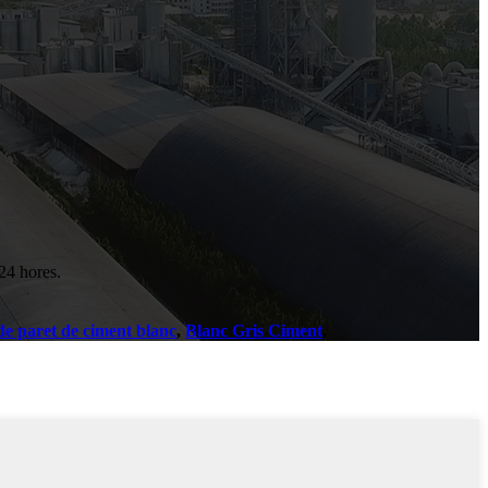
 24 hores.
de paret de ciment blanc
,
Blanc Gris Ciment
,