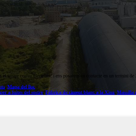
os el vostre correu electrònic i ens posarem en contacte en un termini de
nts
,
Mapa del lloc
er a fuites del sostre
,
Fàbrica de ciment blanc a la Xina
,
Massilla 